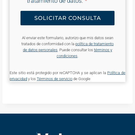
tratamiento de datos.
*
SOLICITAR CONSULTA
Al enviar este formulario, autorizo que mis datos sean
tratados de conformidad con la
política de tratamiento
de datos personales
. Puede consultar los
términos y
condiciones
.
Este sitio está protegido por reCAPTCHA y se aplican la
Política de
privacidad
y los
Términos de servicio
de Google