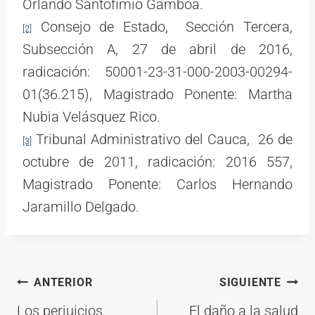
Orlando Santofimio Gamboa.
Consejo de Estado, Sección Tercera,
[2]
Subsección A, 27 de abril de 2016,
radicación: 50001-23-31-000-2003-00294-
01(36.215), Magistrado Ponente: Martha
Nubia Velásquez Rico.
Tribunal Administrativo del Cauca, 26 de
[3]
octubre de 2011, radicación: 2016 557,
Magistrado Ponente: Carlos Hernando
Jaramillo Delgado.
Navegación
ANTERIOR
SIGUIENTE
de
Los perjuicios
El daño a la salud