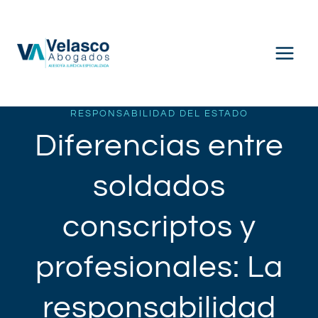
Saltar
al
contenido
RESPONSABILIDAD DEL ESTADO
Diferencias entre
soldados
conscriptos y
profesionales: La
responsabilidad