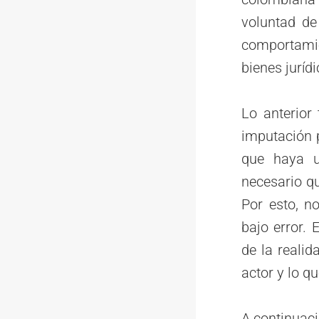
voluntad de
comportamie
bienes juríd
Lo anterior
imputación p
que haya u
necesario q
Por esto, n
bajo error.
de la realid
actor y lo q
A continuaci