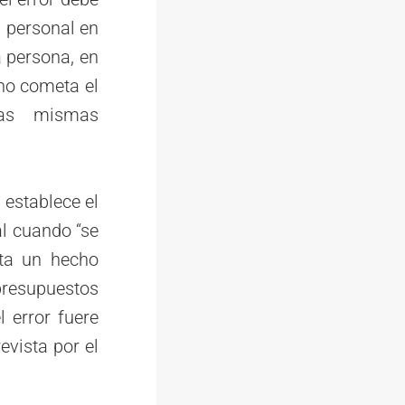
n personal en
a persona, en
no cometa el
las mismas
 establece el
al cuando “se
cta un hecho
presupuestos
l error fuere
evista por el