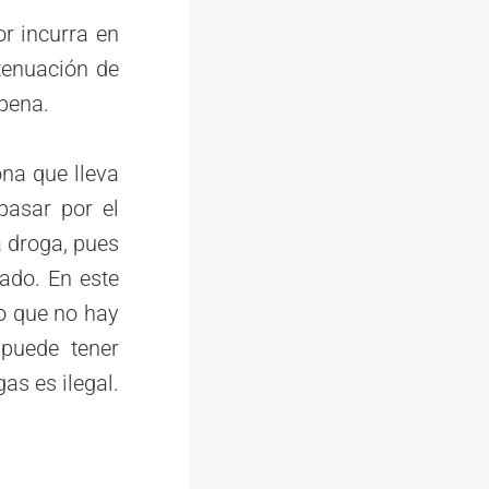
r incurra en
tenuación de
 pena.
ona que lleva
pasar por el
a droga, pues
ado. En este
lo que no hay
 puede tener
as es ilegal.