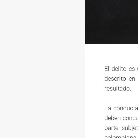
El delito e
descrito en
resultado.
La conducta
deben concu
parte subje
colombiana 