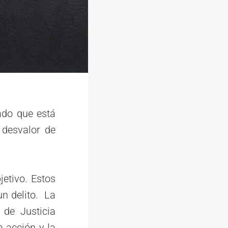
ado que está
 desvalor de
etivo. Estos
n delito. La
 de Justicia
 acción y la