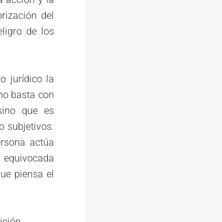
orización del
ligro de los
 jurídico la
 no basta con
sino que es
 subjetivos.
ersona actúa
n equivocada
que piensa el
ición.