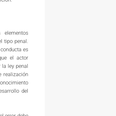
s elementos
l tipo penal.
a conducta es
que el actor
 la ley penal
 realización
 conocimiento
sarrollo del
el error debe