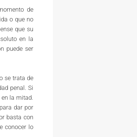
l momento de
tida o que no
piense que su
soluto en la
ión puede ser
o se trata de
dad penal. Si
 en la mitad.
 para dar por
tor basta con
de conocer lo