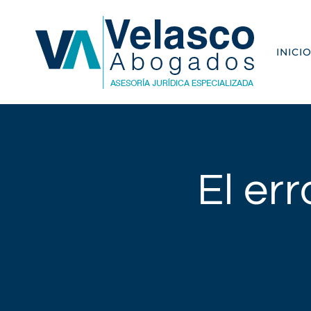
Saltar
al
INICI
contenido
El err