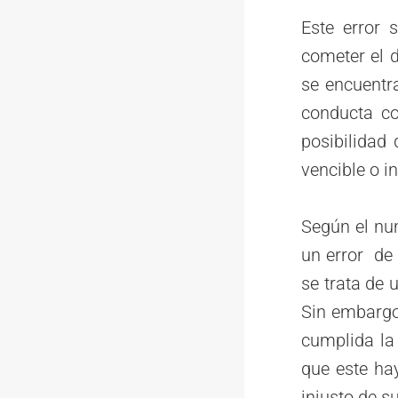
Este error 
cometer el d
se encuentra
conducta co
posibilidad 
vencible o i
Según el num
un error de 
se trata de 
Sin embargo,
cumplida la 
que este hay
injusto de s