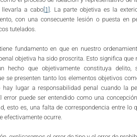
 llevarla a cabo
[1]
. La parte objetiva es la exteri
nto, con una consecuente lesión o puesta en pe
icos tutelados.
 tiene fundamento en que en nuestro ordenamiento
enal objetiva ha sido proscrita. Esto significa que
n hecho que objetivamente constituya delito, 
ue se presenten tanto los elementos objetivos como
o hay lugar a responsabilidad penal cuando la p
 El error puede ser entendido como una concepció
ad, esto es, una falta de correspondencia entre lo 
ue efectivamente ocurre.
ón, explicaremos el error de tipo y el error de prohib