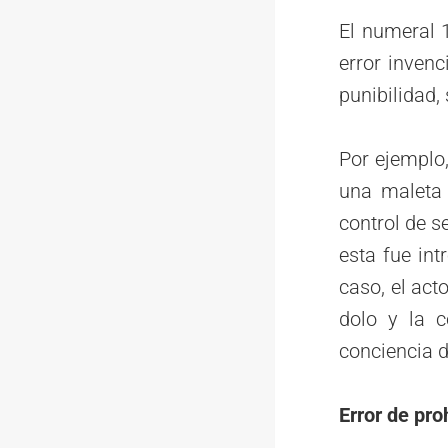
El numeral 
error inven
punibilidad,
Por ejemplo,
una maleta 
control de s
esta fue in
caso, el act
dolo y la c
conciencia d
Error de pro