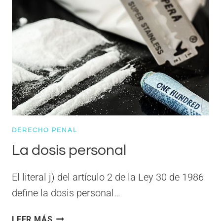
SEXUALES
ABUSIVOS
O
NO
CONSENTIDOS
Y
LA
INJURIA
POR
VÍA
DE
DERECHO PENAL
HECHO
La dosis personal
El literal j) del artículo 2 de la Ley 30 de 1986
define la dosis personal…
LA
LEER MÁS