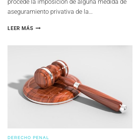
procede la imposición de alguna medida de
aseguramiento privativa de la…
¿CUÁNDO
LEER MÁS
PROCEDE
LA
MEDIDA
DE
ASEGURAMIENTO
PRIVATIVA
DE
LA
LIBERTAD?
DERECHO PENAL