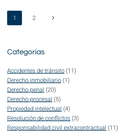
EN
FLAGRANCIA
Navegación
Siguiente
1
2
de
página
página
Categorías
Accidentes de tránsito
(11)
Derecho inmobiliario
(1)
Derecho penal
(20)
Derecho procesal
(5)
Propiedad intelectual
(4)
Resolución de conflictos
(3)
Responsabilidad civil extracontractual
(11)