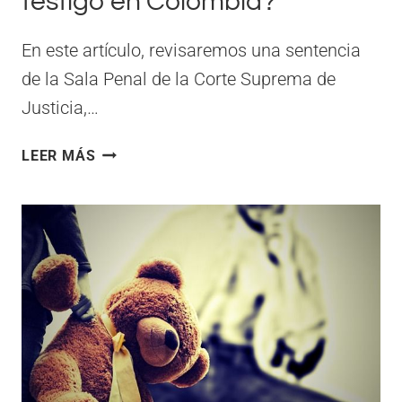
testigo en Colombia?
En este artículo, revisaremos una sentencia
de la Sala Penal de la Corte Suprema de
Justicia,…
¿PUEDE
LEER MÁS
UNA
PERSONA
SER
CONDENADA
CON
BASE
EN
LA
DECLARACIÓN
DE
UN