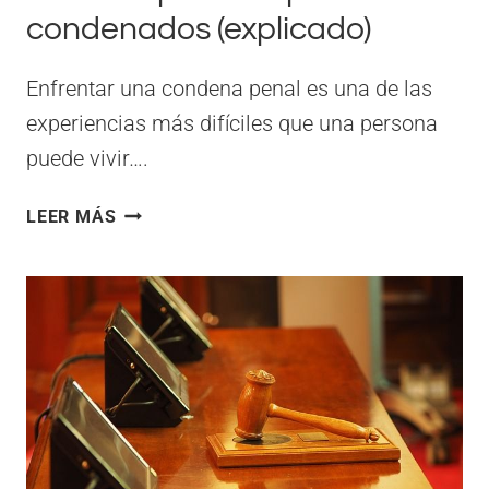
condenados (explicado)
Enfrentar una condena penal es una de las
experiencias más difíciles que una persona
puede vivir….
LA
LEER MÁS
CASACIÓN
PENAL
COMO
ÚLTIMA
ESPERANZA
PARA
LOS
CONDENADOS
(EXPLICADO)