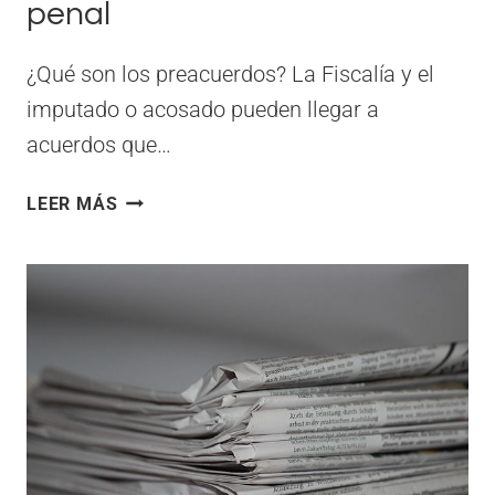
penal
¿Qué son los preacuerdos? La Fiscalía y el
imputado o acosado pueden llegar a
acuerdos que…
CONTROL
LEER MÁS
JUDICIAL
DE
LOS
PREACUERDOS
EN
UN
PROCESO
PENAL