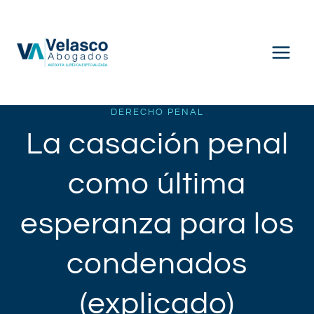
Saltar
al
contenido
DERECHO PENAL
La casación penal
como última
esperanza para los
condenados
(explicado)