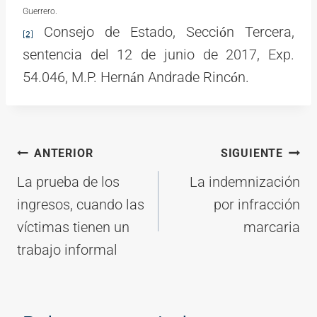
Guerrero.
Consejo de Estado, Secci
n Tercera,
ó
[2]
sentencia del 12 de junio de 2017, Exp.
54.046, M.P. Hern
n Andrade Rinc
n.
á
ó
Navegación
ANTERIOR
SIGUIENTE
de
La prueba de los
La indemnización
entradas
ingresos, cuando las
por infracción
víctimas tienen un
marcaria
trabajo informal