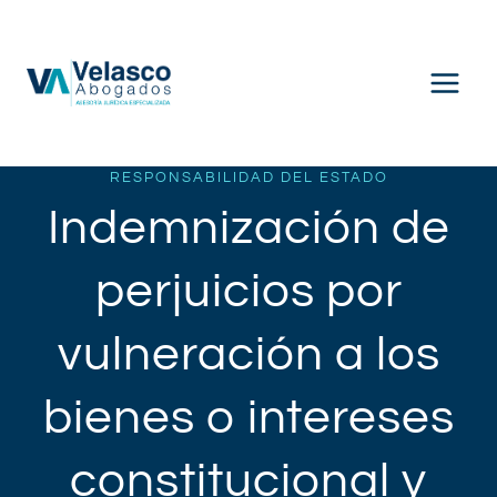
Saltar
al
contenido
RESPONSABILIDAD DEL ESTADO
Indemnización de
perjuicios por
vulneración a los
bienes o intereses
constitucional y