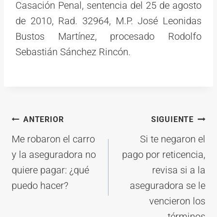
Casación Penal, sentencia del 25 de agosto
de 2010, Rad. 32964, M.P. José Leonidas
Bustos Martínez, procesado Rodolfo
Sebastián Sánchez Rincón.
Navegación
ANTERIOR
SIGUIENTE
de
Me robaron el carro
Si te negaron el
entradas
y la aseguradora no
pago por reticencia,
quiere pagar: ¿qué
revisa si a la
puedo hacer?
aseguradora se le
vencieron los
términos