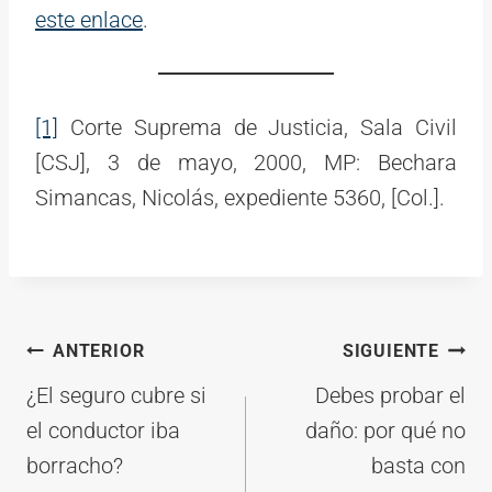
este enlace
.
[1]
Corte Suprema de Justicia, Sala Civil
[CSJ], 3 de mayo, 2000, MP: Bechara
Simancas, Nicolás, expediente 5360, [Col.].
Navegación
ANTERIOR
SIGUIENTE
de
¿El seguro cubre si
Debes probar el
entradas
el conductor iba
daño: por qué no
borracho?
basta con