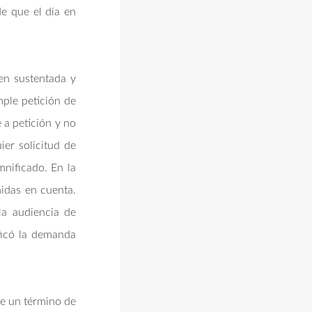
de que el día en
ien sustentada y
mple petición de
 a petición y no
ier solicitud de
mnificado. En la
nidas en cuenta.
la audiencia de
ificó la demanda
de un término de