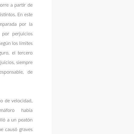
orre a partir de
stintos. En este
amparada por la
 por perjuicios
egún los límites
guro, el tercero
juicios, siempre
esponsable, de
so de velocidad,
 semáforo había
elló a un peatón
ue causó graves