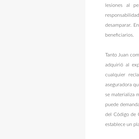
lesiones al p
responsabilid
desamparar. En 
beneficiarios.
Tanto Juan como
adquirió al ex
cualquier recl
aseguradora que
se materializa
puede demandar 
del Código de 
establece un pl