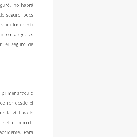
iguró, no habrá
 de seguro, pues
eguradora seria
in embargo, es
en el seguro de
l primer artículo
correr desde el
e la víctima le
que el término de
 accidente. Para