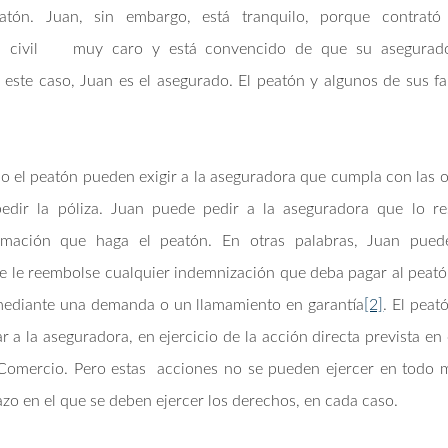
eatón. Juan, sin embargo, está tranquilo, porque contrat
ad civil muy caro y está convencido de que su asegurad
este caso, Juan es el asegurado. El peatón y algunos de sus fa
 el peatón pueden exigir a la aseguradora que cumpla con las 
pedir la póliza. Juan puede pedir a la aseguradora que lo re
amación que haga el peatón. En otras palabras, Juan puede
 le reembolse cualquier indemnización que deba pagar al peatón
 mediante una demanda o un llamamiento en garantía
[2]
. El peat
a la aseguradora, en ejercicio de la acción directa prevista en 
Comercio. Pero estas acciones no se pueden ejercer en todo 
azo en el que se deben ejercer los derechos, en cada caso.