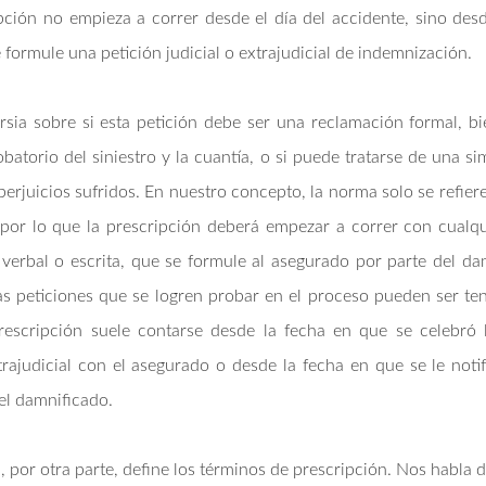
pción no empieza a correr desde el día del accidente, sino des
 formule una petición judicial o extrajudicial de indemnización.
rsia sobre si esta petición debe ser una reclamación formal, b
batorio del siniestro y la cuantía, o si puede tratarse de una si
perjuicios sufridos. En nuestro concepto, la norma solo se refiere
por lo que la prescripción deberá empezar a correr con cualqu
verbal o escrita, que se formule al asegurado por parte del da
las peticiones que se logren probar en el proceso pueden ser te
rescripción suele contarse desde la fecha en que se celebró 
trajudicial con el asegurado o desde la fecha en que se le not
el damnificado.
1, por otra parte, define los términos de prescripción. Nos habla 